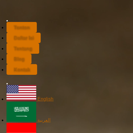
Tonton
Daftar Isi
Tentang
Blog
Kontak
English
العربية