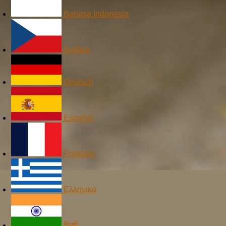
Bahasa Indonesia
čeština
Deutsch
Español
Français
Ελληνικά
हिन्दी