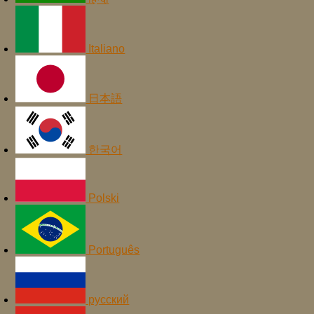
Italiano
日本語
한국어
Polski
Português
русский